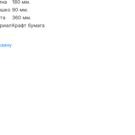
ина
180 мм.
ышко
90 мм.
та
360 мм.
риал
Крафт бумага
рзину