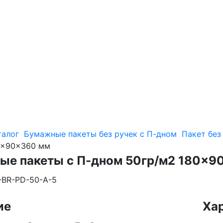
талог
Бумажные пакеты без ручек с П-дном
Пакет без
0×90×360 мм
ые пакеты с П-дном 50гр/м2 180×9
-BR-PD-50-А-5
ие
Ха