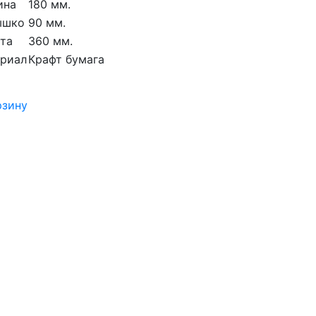
ина
180 мм.
ышко
90 мм.
та
360 мм.
риал
Крафт бумага
рзину