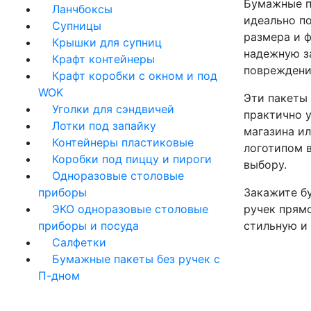
Бумажные п
Ланчбоксы
идеально п
Супницы
размера и 
Крышки для супниц
надежную з
Крафт контейнеры
повреждени
Крафт коробки с окном и под
WOK
Эти пакеты
Уголки для сэндвичей
практично 
Лотки под запайку
магазина и
Контейнеры пластиковые
логотипом 
Коробки под пиццу и пироги
выбору.
Одноразовые столовые
приборы
Закажите б
ЭКО одноразовые столовые
ручек прям
приборы и посуда
стильную и 
Салфетки
Бумажные пакеты без ручек с
П-дном