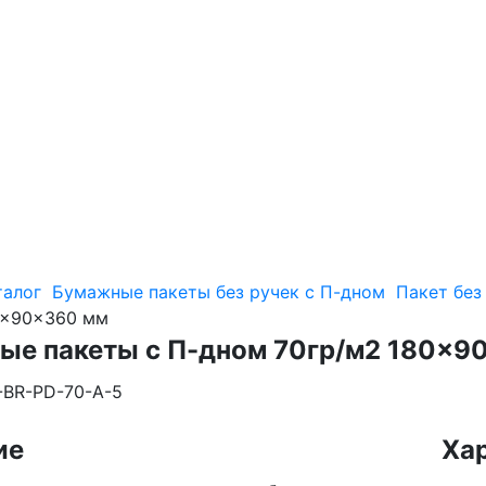
талог
Бумажные пакеты без ручек с П-дном
Пакет без
0×90×360 мм
ые пакеты с П-дном 70гр/м2 180×9
-BR-PD-70-А-5
ие
Ха