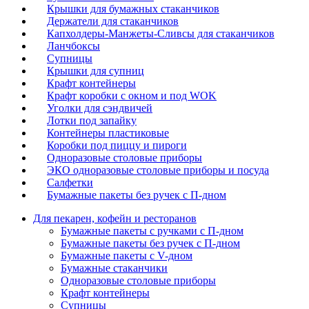
Крышки для бумажных стаканчиков
Держатели для стаканчиков
Капхолдеры-Манжеты-Сливсы для стаканчиков
Ланчбоксы
Супницы
Крышки для супниц
Крафт контейнеры
Крафт коробки с окном и под WOK
Уголки для сэндвичей
Лотки под запайку
Контейнеры пластиковые
Коробки под пиццу и пироги
Одноразовые столовые приборы
ЭКО одноразовые столовые приборы и посуда
Салфетки
Бумажные пакеты без ручек с П-дном
Для пекарен, кофейн и ресторанов
Бумажные пакеты с ручками с П-дном
Бумажные пакеты без ручек с П-дном
Бумажные пакеты с V-дном
Бумажные стаканчики
Одноразовые столовые приборы
Крафт контейнеры
Супницы